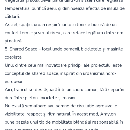
Vegetatia și solul devin parte dintr-un sistem care reglează
temperatura, purifică aerul și diminuează efectul de insulă de
căldură.
Astfel, spațiul urban respiră, iar locuitorii se bucură de un
confort termic și vizual firesc, care reface legătura dintre om
și natură.
5. Shared Space – locul unde oamenii, bicicletele și mașinile
coexistă
Unul dintre cele mai inovatoare principii ale proiectului este
conceptul de shared space, inspirat din urbanismul nord-
european.
Aici, traficul se desfășoară într-un cadru comun, fără separări
dure între pietoni, biciclete și mașini.
Nu există semafoare sau semne de circulație agresive, ci
vizibilitate, respect și ritm natural. În acest mod, Amylon
pune bazele unui tip de mobilitate blândă și responsabilă, în