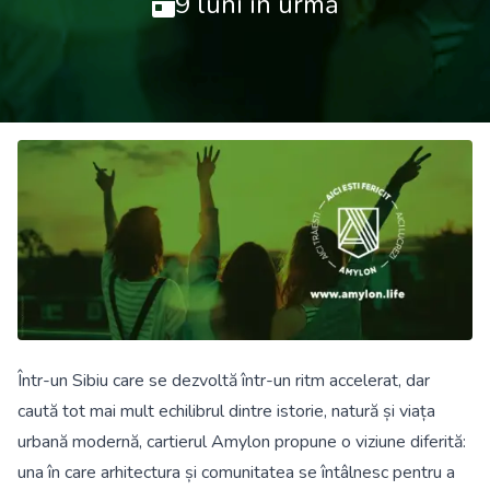
9 luni în urmă
Într-un Sibiu care se dezvoltă într-un ritm accelerat, dar
caută tot mai mult echilibrul dintre istorie, natură și viața
urbană modernă, cartierul Amylon propune o viziune diferită:
una în care arhitectura și comunitatea se întâlnesc pentru a