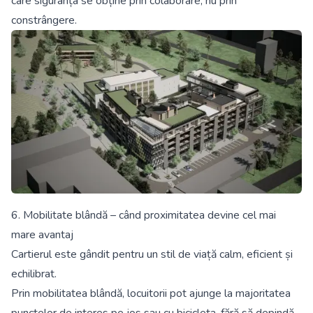
care siguranța se obține prin colaborare, nu prin
constrângere.
6. Mobilitate blândă – când proximitatea devine cel mai
mare avantaj
Cartierul este gândit pentru un stil de viață calm, eficient și
echilibrat.
Prin mobilitatea blândă, locuitorii pot ajunge la majoritatea
punctelor de interes pe jos sau cu bicicleta, fără să depindă