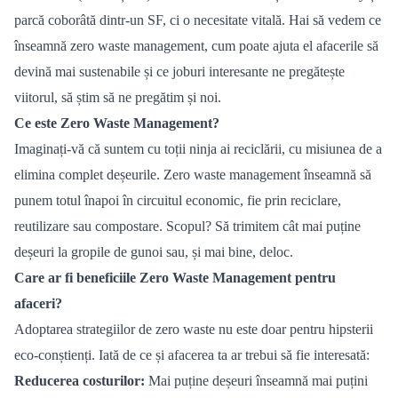
parc
ă
cobor
âtă dintr-un SF, ci o necesitate vitală. Hai să vedem ce
înseamnă zero waste management, cum poate ajuta el afacerile să
devină mai sustenabile și ce joburi interesante ne pregătește
viitorul, să știm să ne pregătim ș
i noi.
Ce este Zero Waste Management?
Imagina
ț
i-v
ă că suntem cu toț
ii ninja ai recicl
ării, cu misiunea de a
elimina complet deș
eurile. Zero waste management
înseamnă să
punem totul înapoi în circuitul economic, fie prin reciclare,
reutilizare sau compostare. Scopul? Să trimitem cât mai puț
ine
de
șeuri la gropile de gunoi sau, și mai bine, deloc.
Care ar fi beneficiile Zero Waste Management pentru
afaceri?
Adoptarea strategiilor de zero waste nu este doar pentru hipsterii
eco-conș
tien
ți. Iată
de ce
și afacerea ta ar trebui să fie interesată:
Reducerea costurilor:
Mai puț
ine de
șeuri înseamnă mai puțini