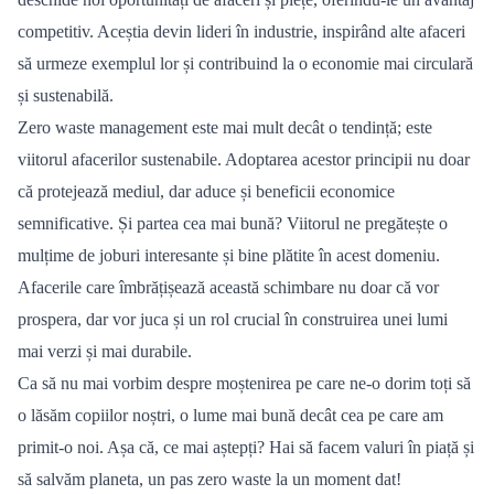
competitiv. Aceștia devin lideri î
n industrie, inspir
ând alte afaceri
să urmeze exemplul lor și contribuind la o economie mai circulară
ș
i sustenabil
ă.
Zero waste management este mai mult decâ
t o tendin
ță; este
viitorul afacerilor sustenabile. Adoptarea acestor principii nu doar
că protejează mediul, dar aduce și beneficii economice
semnificative. Și partea cea mai bună? Viitorul ne pregăteș
te o
mul
țime de joburi interesante și bine plătite în acest domeniu.
Afacerile care î
mbr
ățișează această schimbare nu doar că vor
prospera, dar vor juca și un rol crucial în construirea unei lumi
mai verzi și mai durabile.
Ca să nu mai vorbim despre moștenirea pe care ne-o dorim toți să
o l
ăsăm copiilor noștri, o lume mai bună decât cea pe care am
primit-o noi. Aș
a c
ă, ce mai aștepț
i? Hai s
ă facem valuri î
n pia
ță și
să
salv
ăm planeta, un pas zero waste la un moment dat!