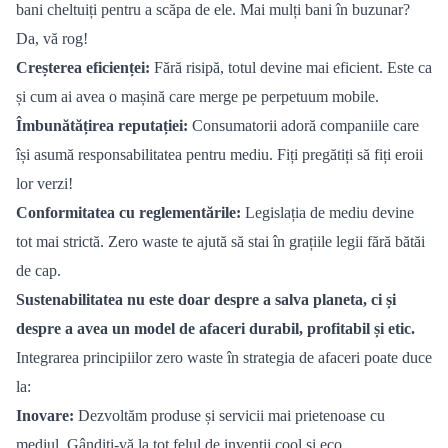
bani cheltuiți pentru a scăpa de ele. Mai mulți bani în buzunar?
Da, vă
rog!
Cre
șterea eficienț
ei:
Fără risipă, totul devine mai eficient. Este ca
și cum ai avea o mașină care merge pe perpetuum mobile.
Îmbunătățirea reputației:
Consumatorii adoră companiile care
își asumă responsabilitatea pentru mediu. Fiți pregătiți să fiți eroii
lor verzi!
Conformitatea cu reglementările:
Legisla
ția de mediu devine
tot mai strictă. Zero waste te ajută să stai î
n gra
țiile legii fără bătăi
de cap.
Sustenabilitatea nu este doar despre a salva planeta, ci și
despre a avea un model de afaceri durabil, profitabil și etic.
Integrarea principiilor zero waste în strategia de afaceri poate duce
la:
Inovare:
Dezvoltăm produse și servicii mai prietenoase cu
mediul. Gândiț
i-v
ă la tot felul de invenții cool ș
i eco.