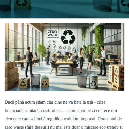
Dacă până acum știam clar cine ne va bate la ușă - criza
financiară
, sanitar
ă, crash-ul etc. - acum apar pe zi ce trece noi
elemente care schimbă regulile jocului în timp real. Conceptul de
zero waste (fără deșeuri) nu mai este doar o miș
care eco-trendy
ș
i