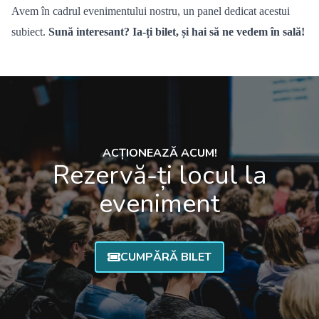
Avem
în cadrul evenimentului nostru, un panel dedicat acestui
subiect.
Sună interesant? Ia-ți bilet, și hai să ne vedem î
n sal
ă!
ACȚIONEAZĂ ACUM!
Rezervă-ți locul la
eveniment
CUMPĂRĂ BILET