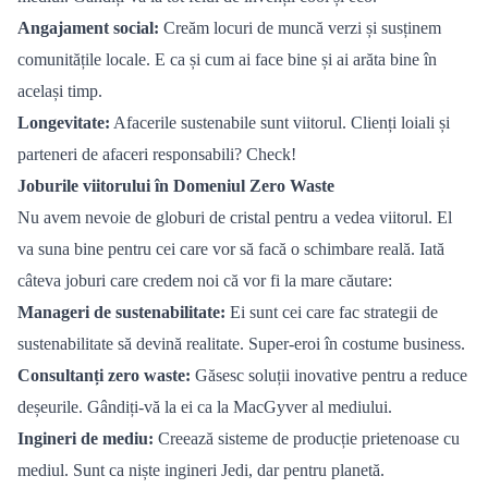
Angajament social:
Cre
ăm locuri de muncă verzi și susț
inem
comunit
ățile locale. E ca și cum ai face bine și ai arăta bine în
același timp.
Longevitate:
Afacerile sustenabile sunt viitorul. Clienți loiali și
parteneri de afaceri responsabili? Check!
Joburile viitorului în Domeniul Zero Waste
Nu avem nevoie de globuri de cristal pentru a vedea viitorul. El
va suna bine pentru cei care vor să facă o schimbare reală. Iată
câteva joburi care credem noi că vor fi la mare că
utare:
Manageri de sustenabilitate:
Ei sunt cei care fac strategii de
sustenabilitate să devină realitate. Super-eroi î
n costume business.
Consultan
ți zero waste:
Găsesc soluții inovative pentru a reduce
deșeurile. Gândiț
i-v
ă la ei ca la MacGyver al mediului.
Ingineri de mediu:
Creează sisteme de producție prietenoase cu
mediul. Sunt ca niște ingineri Jedi, dar pentru planetă.