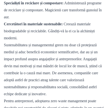
Speciali
ș
ti
în reciclare ș
i compostare:
Administrează programe
de reciclare și compostare. Magicienii care transformă gunoiul în
aur.
Cercetă
tori
în materiale sustenabile:
Creează
materiale
biodegradabile
ș
i reciclabile. G
ândiț
i-v
ă la ei ca la alchimiș
ti
moderni.
Sustenabilitatea și managementul green nu doar că protejează
mediul și aduc beneficii economice semnificative, dar au și un
impact profund asupra angajaților și antreprenorilor. Angajații
devin mai motivați și mai mândri de locul lor de muncă, știind că
contribuie la o cauză mai mare. De asemenea, companiile care
adoptă astfel de practici atrag talente care valorizează
sustenabilitatea și responsabilitatea socială
, consolid
ând astfel
echipe dedicate și inovative.
Pentru antreprenori, adoptarea zero waste management poate
deschide noi oportunități de afaceri ș
i pie
țe, oferindu-le un avantaj