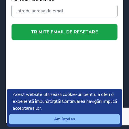
TRIMITE EMAIL DE RESETARE
Acest website utilizează cookie-uri pentru a oferi o
Mi-am adus aminte parola
mergi la autentificare
experiență îmbunătățită! Continuarea navigării implică
Copyright ©2022-2026
Transylvania Business People
acceptarea lor.
Dezvoltat cu
de
GSD SOFTWARE & TECHNOLOGY
Am înțeles