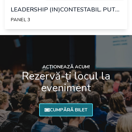
LEADERSHIP (IN)CONTESTABIL. PUTEREA DIN SPATELE DECIZIILOR NEPOPULARE. FACILITATOR: ANDRA POPOVICIU
PANEL 3
ACȚIONEAZĂ ACUM!
Rezervă-ți locul la
eveniment
CUMPĂRĂ BILET