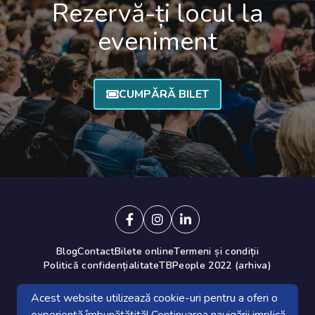
Rezervă-ți locul la
eveniment
CUMPĂRĂ BILET
Blog
Contact
Bilete online
Termeni și condiții
Politică confidențialitate
TBPeople 2022 (arhiva)
Acest website utilizează cookie-uri pentru a oferi o