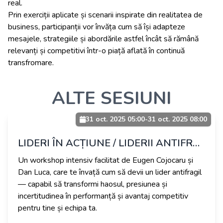
real.
Prin exerciții aplicate și scenarii inspirate din realitatea de
business, participanții vor învăța cum să își adapteze
mesajele, strategiile și abordările astfel încât să rămână
relevanți și competitivi într-o piață aflată în continuă
transfromare.
ALTE SESIUNI
31 oct. 2025 05:00
-
31 oct. 2025 08:00
LIDERI ÎN ACȚIUNE / LIDERII ANTIFRAGILI: CÂND HAOSUL DEVINE AVANTAJ
Un workshop intensiv facilitat de Eugen Cojocaru și
Dan Luca, care te învață cum să devii un lider antifragil
— capabil să transformi haosul, presiunea și
incertitudinea în performanță și avantaj competitiv
pentru tine și echipa ta.